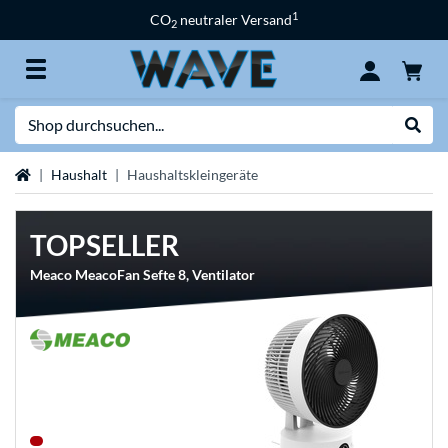
1
CO
neutraler Versand
2
Suche
Suche
Startseite
Haushalt
Haushaltskleingeräte
TOPSELLER
Meaco MeacoFan Sefte 8, Ventilator