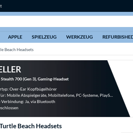
t
Suche
APPLE
SPIELZEUG
WERKZEUG
REFURBISHE
tle Beach Headsets
ELLER
 Stealth 700 (Gen 3), Gaming-Headset
rtyp: Over-Ear Kopfbügelhörer
Geeignet für: Mobile Abspielgeräte, Mobiltelefone, PC-Systeme, PlayStation 4, PlayStation 5
 Verbindung: Ja, via Bluetooth
eschlossen
Turtle Beach Headsets