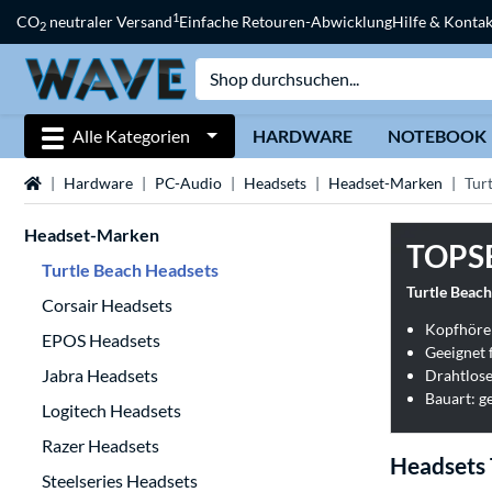
1
CO
neutraler Versand
Einfache Retouren-Abwicklung
Hilfe & Kontak
2
Alle Kategorien
HARDWARE
NOTEBOOK
Startseite
Hardware
PC-Audio
Headsets
Headset-Marken
Tur
Headset-Marken
TOPS
Turtle Beach Headsets
Turtle Beach
Corsair Headsets
Kopfhöre
EPOS Headsets
Jabra Headsets
Drahtlose
Bauart: g
Logitech Headsets
Razer Headsets
Headsets 
Steelseries Headsets