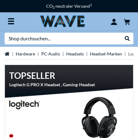
1
CO
neutraler Versand
2
Suche
Suche
Startseite
Hardware
PC-Audio
Headsets
Headset-Marken
Logi
TOPSELLER
Logitech G PRO X Headset , Gaming-Headset