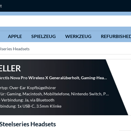
t
Suche
APPLE
SPIELZEUG
WERKZEUG
REFURBISHE
elseries Headsets
ELLER
SteelSeries Arctis Nova Pro Wireless X Generalüberholt, Gaming-Headset
rtyp: Over-Ear Kopfbügelhörer
Geeignet für: Gaming, Macintosh, Mobiltelefone, Nintendo Switch, PC-Systeme, PlayStation 4, PlayStation 5, Xbox One, Xbox Series X|S
 Verbindung: Ja, via Bluetooth
bindung: 1x USB-C, 3.5mm Klinke
Steelseries Headsets