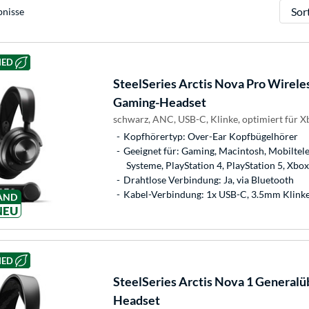
Sortie
bnisse
HED
SteelSeries
Arctis Nova Pro Wireles
Gaming-Headset
schwarz, ANC, USB-C, Klinke, optimiert für X
Kopfhörertyp: Over-Ear Kopfbügelhörer
Geeignet für: Gaming, Macintosh, Mobiltel
Systeme, PlayStation 4, PlayStation 5, Xbo
Drahtlose Verbindung: Ja, via Bluetooth
Kabel-Verbindung: 1x USB-C, 3.5mm Klink
AND
NEU
HED
SteelSeries
Arctis Nova 1 Generalü
Headset