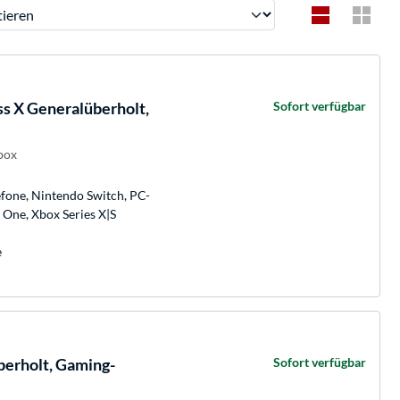
ren
s X Generalüberholt,
Sofort verfügbar
box
efone, Nintendo Switch, PC-
x One, Xbox Series X|S
e
berholt, Gaming-
Sofort verfügbar