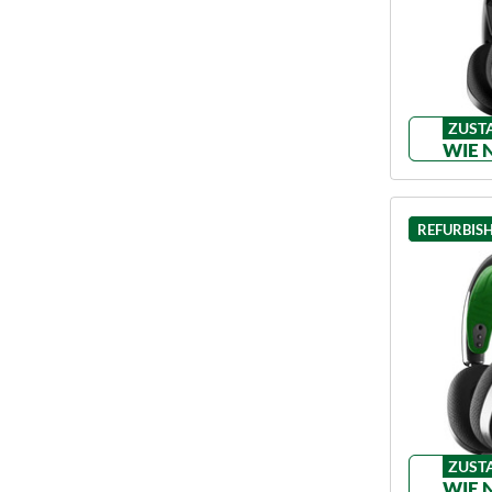
ZUST
WIE 
REFURBIS
ZUST
WIE 