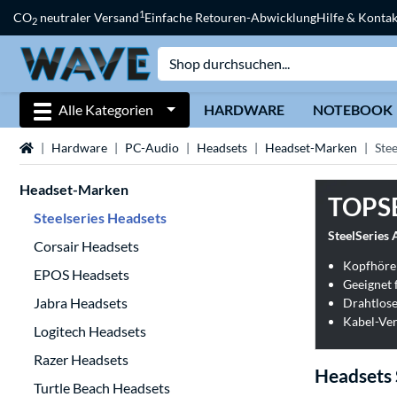
1
CO
neutraler Versand
Einfache Retouren-Abwicklung
Hilfe & Kontak
2
Alle Kategorien
HARDWARE
NOTEBOOK
Startseite
Hardware
PC-Audio
Headsets
Headset-Marken
Ste
Headset-Marken
TOPS
Steelseries Headsets
Corsair Headsets
Kopfhöre
EPOS Headsets
Jabra Headsets
Drahtlose
Kabel-Ver
Logitech Headsets
Razer Headsets
Headsets 
Turtle Beach Headsets