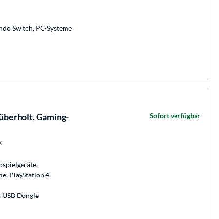
endo Switch, PC-Systeme
überholt, Gaming-
Sofort verfügbar
x
spielgeräte,
e, PlayStation 4,
ia USB Dongle