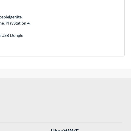
spielgeräte,
e, PlayStation 4,
ia USB Dongle
Über WAVE