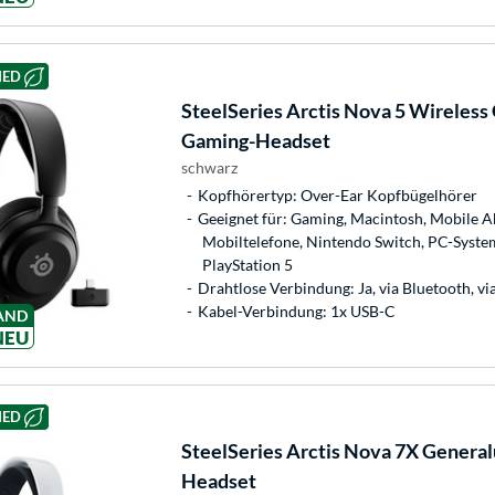
HED
SteelSeries
Arctis Nova 5 Wireless
Gaming-Headset
schwarz
Kopfhörertyp: Over-Ear Kopfbügelhörer
Geeignet für: Gaming, Macintosh, Mobile Ab
Mobiltelefone, Nintendo Switch, PC-System
PlayStation 5
Drahtlose Verbindung: Ja, via Bluetooth, v
Kabel-Verbindung: 1x USB-C
AND
NEU
HED
SteelSeries
Arctis Nova 7X General
Headset