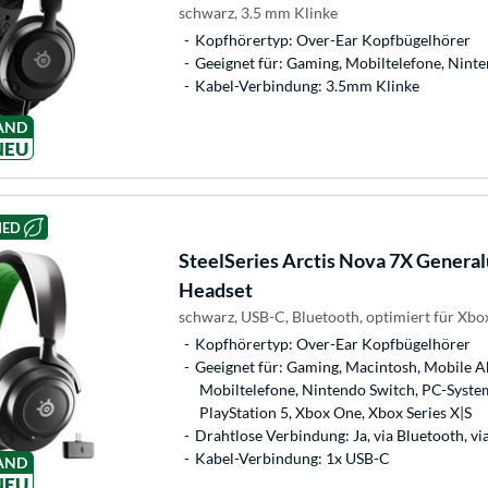
schwarz, 3.5 mm Klinke
Kopfhörertyp: Over-Ear Kopfbügelhörer
Geeignet für: Gaming, Mobiltelefone, Nint
Kabel-Verbindung: 3.5mm Klinke
AND
NEU
HED
SteelSeries
Arctis Nova 7X General
Headset
schwarz, USB-C, Bluetooth, optimiert für Xbo
Kopfhörertyp: Over-Ear Kopfbügelhörer
Geeignet für: Gaming, Macintosh, Mobile Ab
Mobiltelefone, Nintendo Switch, PC-System
PlayStation 5, Xbox One, Xbox Series X|S
Drahtlose Verbindung: Ja, via Bluetooth, v
Kabel-Verbindung: 1x USB-C
AND
NEU