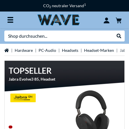
1
CO
neutraler Versand
2
Suche
Suche
Startseite
Hardware
PC-Audio
Headsets
Headset-Marken
Jabr
TOPSELLER
Jabra Evolve3 85, Headset