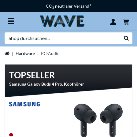
1
CO
neutraler Versand
2
Suche
Suche
Startseite
Hardware
PC-Audio
TOPSELLER
Samsung Galaxy Buds 4 Pro, Kopfhörer