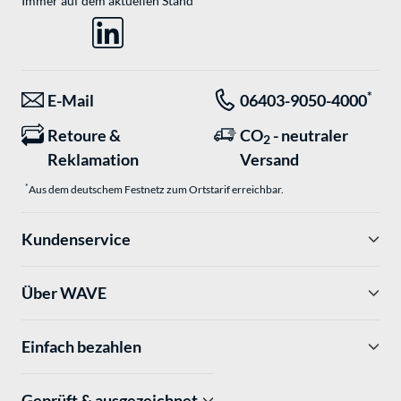
Immer auf dem aktuellen Stand
*
E-Mail
06403-9050-4000
Retoure &
CO
- neutraler
2
Reklamation
Versand
*
Aus dem deutschem Festnetz zum Ortstarif erreichbar.
Kundenservice
Über WAVE
Einfach bezahlen
Geprüft & ausgezeichnet