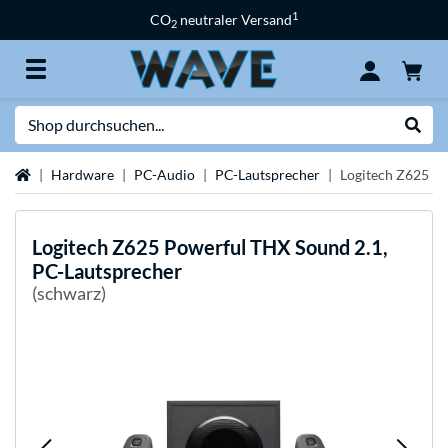
1
CO
neutraler Versand
2
Suche
Suche
Startseite
Hardware
PC-Audio
PC-Lautsprecher
Logitech Z625 Po
Logitech
Z625 Powerful THX Sound 2.1,
PC-Lautsprecher
(schwarz)