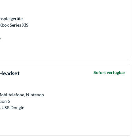
spielgeräte,
Xbox Series X|S
e
-Headset
Sofort verfügbar
Mobiltelefone, Nintendo
tion 5
ia USB Dongle