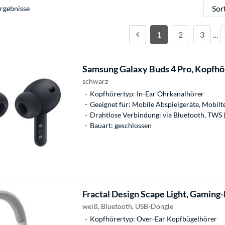
Sortie
rgebnisse
1
2
3
…
Samsung
Galaxy Buds 4 Pro, Kopfhö
schwarz
Kopfhörertyp: In-Ear Ohrkanalhörer
Geeignet für: Mobile Abspielgeräte, Mobilt
Drahtlose Verbindung: via Bluetooth, TWS 
Bauart: geschlossen
Fractal Design
Scape Light, Gaming
weiß, Bluetooth, USB-Dongle
Kopfhörertyp: Over-Ear Kopfbügelhörer