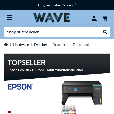
1
CO
neutraler Versand
2
Suche
Suche
Startseite
Hardware
Drucker
Drucker mit Tintentank
TOPSELLER
Epson EcoTank ET-2950, Multifunktionsdrucker