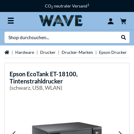
1
CO
neutraler Versand
2
Suche
Suche
Startseite
Hardware
Drucker
Drucker-Marken
Epson Drucker
Epson
EcoTank ET-18100,
Tintenstrahldrucker
(schwarz, USB, WLAN)