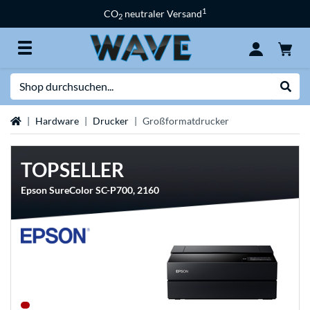
1
CO
neutraler Versand
2
Suche
Suche
Startseite
Hardware
Drucker
Großformatdrucker
TOPSELLER
Epson SureColor SC-P700, 2160