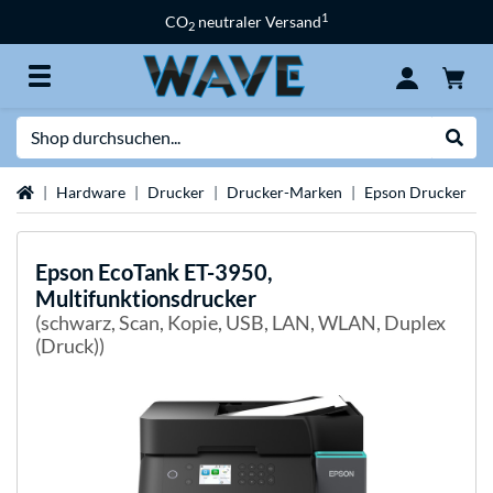
1
CO
neutraler Versand
2
Suche
Suche
Startseite
Hardware
Drucker
Drucker-Marken
Epson Drucker
Epson
EcoTank ET-3950,
Multifunktionsdrucker
(schwarz, Scan, Kopie, USB, LAN, WLAN, Duplex
(Druck))