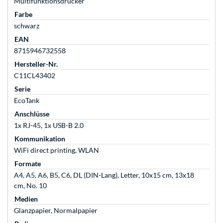
Multifunktionsdrucker
Farbe
schwarz
EAN
8715946732558
Hersteller-Nr.
C11CL43402
Serie
EcoTank
Anschlüsse
1x RJ-45, 1x USB-B 2.0
Kommunikation
WiFi direct printing, WLAN
Formate
A4, A5, A6, B5, C6, DL (DIN-Lang), Letter, 10x15 cm, 13x18
cm, No. 10
Medien
Glanzpapier, Normalpapier