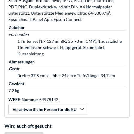
Scan-Ausgabeformate: BMP, JPEG, PICT, TIFF, multi-TIFF,
PDF, PNG. Duplexdruck wird mit DIN A4 Normalpapier
unterstützt. Unterstützte Mediengewichte: 64-300 g/m².
Epson Smart Panel App, Epson Connect
Zubehör
vorhanden
1 Tintenset (1 × 127 ml BK, 3 x 70 ml CMY), 1 zusätzliche
Tintenflasche schwarz, Hauptgerät, Stromkabel,
Kurzanleitung
Abmessungen
Gerät
Breite: 37,5 cm x Höhe: 24 cm x Tiefe/Länge: 34,7 cm
Gewicht
7,2 kg
WEEE-Nummer
54978142
Verantwortliche Person für die EU
Wird auch oft gesucht