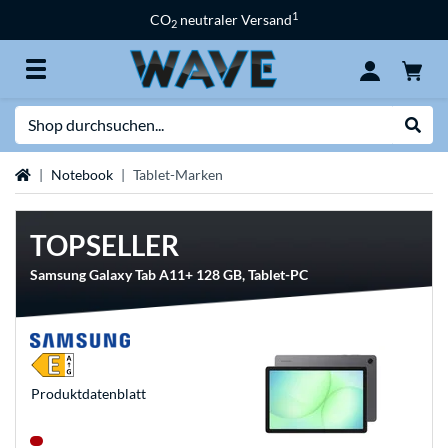
1
CO
neutraler Versand
2
Suche
Suche
Startseite
Notebook
Tablet-Marken
TOPSELLER
Samsung Galaxy Tab A11+ 128 GB, Tablet-PC
Produkt­datenblatt