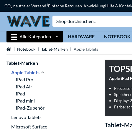
1
CO
neutraler Versand
Einfache Retouren-Abwicklung
Hilfe & Kontak
2
Alle Kategorien
HARDWARE
NOTEBOOK
Startseite
Notebook
Tablet-Marken
Apple Tablets
Tablet-Marken
TOPS
Apple Tablets
Apple iPad P
iPad Pro
iPad Air
Prozesso
iPad
Speicher:
iPad mini
Display: 
Farbe: sc
iPad-Zubehör
Lenovo Tablets
Tablet-Ma
Microsoft Surface