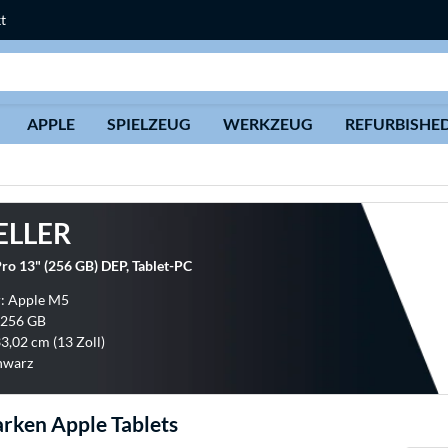
t
Suche
APPLE
SPIELZEUG
WERKZEUG
REFURBISHE
ELLER
ro 13" (256 GB) DEP, Tablet-PC
r: Apple M5
 256 GB
33,02 cm (13 Zoll)
hwarz
rken Apple Tablets