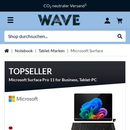
1
CO
neutraler Versand
2
Suche
Suche
Startseite
Notebook
Tablet-Marken
Microsoft Surface
TOPSELLER
Microsoft Surface Pro 11 for Business, Tablet-PC