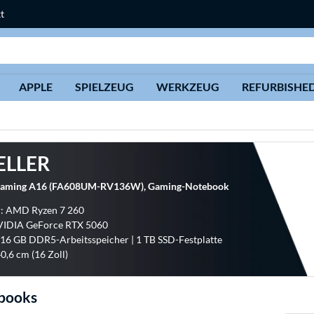
t
Suche
APPLE
SPIELZEUG
WERKZEUG
REFURBISHE
ELLER
aming A16 (FA608UM-RV136W), Gaming-Notebook
r: AMD Ryzen 7 260
NVIDIA GeForce RTX 5060
 16 GB DDR5-Arbeitsspeicher | 1 TB SSD-Festplatte
0,6 cm (16 Zoll)
ebooks