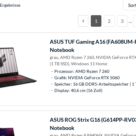
Sortie
Ergebnisse
1
2
3
…
ASUS
TUF Gaming A16 (FA608UM-
Notebook
grau, AMD Ryzen 7 260, NVIDIA GeForce RTX
(1 TB SSD), Windows 11 Home
Prozessor: AMD Ryzen 7 260
Grafik: NVIDIA GeForce RTX 5060
Speicher: 16 GB DDR5-Arbeitsspeicher | 1 
Display: 40,6 cm (16 Zoll)
ASUS
ROG Strix G16 (G614PP-RV0
Notebook
grau, AMD Ryzen 9 8940HX, NVIDIA GeForce