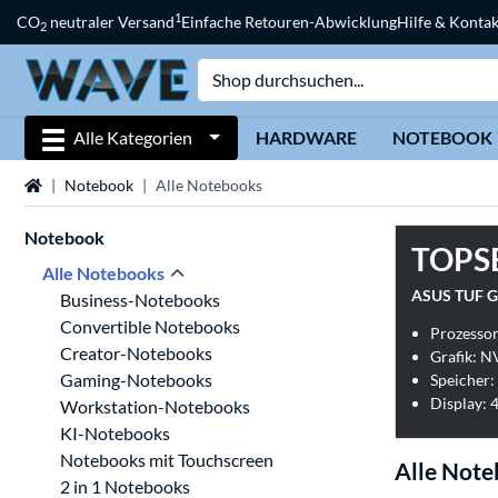
1
CO
neutraler Versand
Einfache Retouren-Abwicklung
Hilfe & Kontak
2
Alle Kategorien
HARDWARE
NOTEBOOK
Startseite
Notebook
Alle Notebooks
Notebook
TOPS
Alle Notebooks
ASUS TUF G
Business-Notebooks
Convertible Notebooks
Prozesso
Creator-Notebooks
Grafik: 
Gaming-Notebooks
Speicher:
Display: 4
Workstation-Notebooks
KI-Notebooks
Notebooks mit Touchscreen
Alle Not
2 in 1 Notebooks