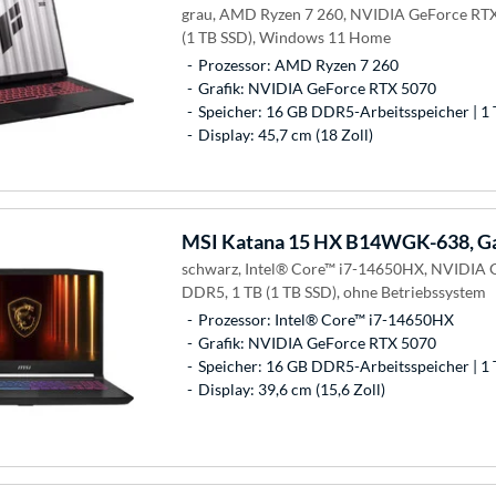
grau, AMD Ryzen 7 260, NVIDIA GeForce RTX
(1 TB SSD), Windows 11 Home
Prozessor: AMD Ryzen 7 260
Grafik: NVIDIA GeForce RTX 5070
Speicher: 16 GB DDR5-Arbeitsspeicher | 1 
Display: 45,7 cm (18 Zoll)
MSI
Katana 15 HX B14WGK-638, G
schwarz, Intel® Core™ i7-14650HX, NVIDIA 
DDR5, 1 TB (1 TB SSD), ohne Betriebssystem
Prozessor: Intel® Core™ i7-14650HX
Grafik: NVIDIA GeForce RTX 5070
Speicher: 16 GB DDR5-Arbeitsspeicher | 1 
Display: 39,6 cm (15,6 Zoll)