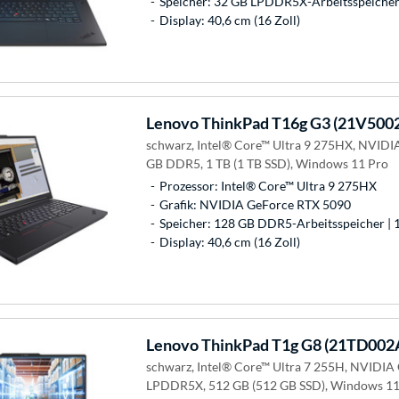
Speicher: 32 GB LPDDR5X-Arbeitsspeicher 
Display: 40,6 cm (16 Zoll)
Lenovo
ThinkPad T16g G3 (21V500
schwarz, Intel® Core™ Ultra 9 275HX, NVIDI
GB DDR5, 1 TB (1 TB SSD), Windows 11 Pro
Prozessor: Intel® Core™ Ultra 9 275HX
Grafik: NVIDIA GeForce RTX 5090
Speicher: 128 GB DDR5-Arbeitsspeicher | 1
Display: 40,6 cm (16 Zoll)
Lenovo
ThinkPad T1g G8 (21TD002
schwarz, Intel® Core™ Ultra 7 255H, NVIDIA
LPDDR5X, 512 GB (512 GB SSD), Windows 11