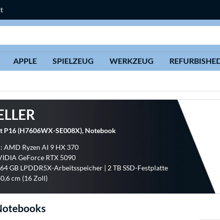
t
Suche
APPLE
SPIELZEUG
WERKZEUG
REFURBISHE
ELLER
t P16 (H7606WX-SE008X), Notebook
r: AMD Ryzen AI 9 HX 370
NVIDIA GeForce RTX 5090
 64 GB LPDDR5X-Arbeitsspeicher | 2 TB SSD-Festplatte
0,6 cm (16 Zoll)
Notebooks