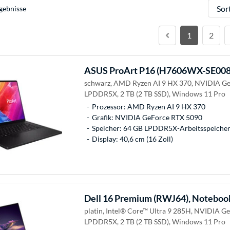
Sortie
gebnisse
1
2
ASUS
ProArt P16 (H7606WX-SE008
schwarz, AMD Ryzen AI 9 HX 370, NVIDIA Ge
LPDDR5X, 2 TB (2 TB SSD), Windows 11 Pro
Prozessor: AMD Ryzen AI 9 HX 370
Grafik: NVIDIA GeForce RTX 5090
Speicher: 64 GB LPDDR5X-Arbeitsspeicher 
Display: 40,6 cm (16 Zoll)
Dell
16 Premium (RWJ64), Noteboo
platin, Intel® Core™ Ultra 9 285H, NVIDIA G
LPDDR5X, 2 TB (2 TB SSD), Windows 11 Pro