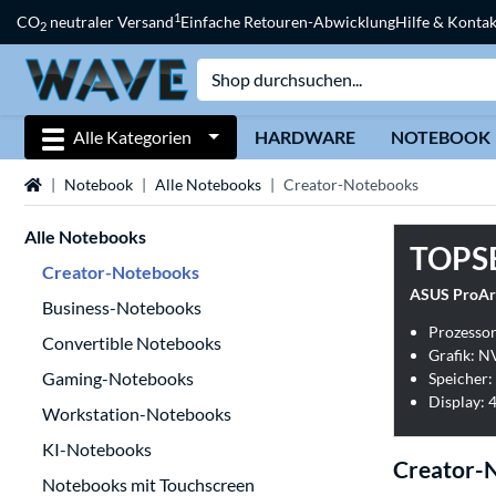
1
CO
neutraler Versand
Einfache Retouren-Abwicklung
Hilfe & Kontak
2
Alle Kategorien
HARDWARE
NOTEBOOK
Startseite
Notebook
Alle Notebooks
Creator-Notebooks
Alle Notebooks
TOPS
Creator-Notebooks
ASUS ProAr
Business-Notebooks
Prozesso
Convertible Notebooks
Grafik: 
Gaming-Notebooks
Speicher:
Display: 4
Workstation-Notebooks
KI-Notebooks
Creator-
Notebooks mit Touchscreen