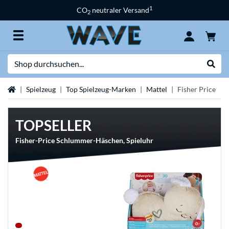
1
CO
neutraler Versand
2
Suche
Suche
Startseite
Spielzeug
Top Spielzeug-Marken
Mattel
Fisher Price
TOPSELLER
Fisher-Price Schlummer-Häschen, Spieluhr