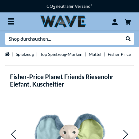
1
CO
neutraler Versand
2
Suche
Suche
Startseite
Spielzeug
Top Spielzeug-Marken
Mattel
Fisher Price
Fisher-Price
Planet Friends Riesenohr
Elefant, Kuscheltier