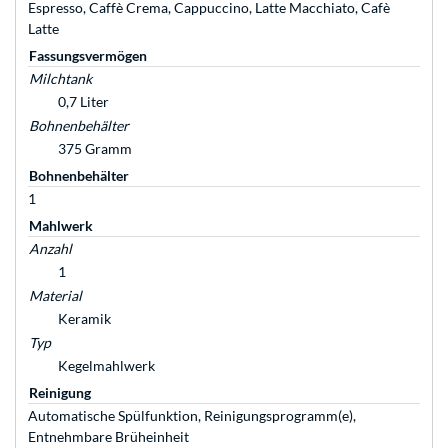
Espresso, Caffè Crema, Cappuccino, Latte Macchiato, Cafè
Latte
Fassungsvermögen
Milchtank
0,7 Liter
Bohnenbehälter
375 Gramm
Bohnenbehälter
1
Mahlwerk
Anzahl
1
Material
Keramik
Typ
Kegelmahlwerk
Reinigung
Automatische Spülfunktion, Reinigungsprogramm(e),
Entnehmbare Brüheinheit