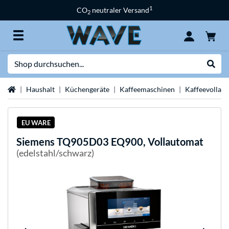
1
CO
neutraler Versand
2
Suche
Suche
Startseite
Haushalt
Küchengeräte
Kaffeemaschinen
Kaffeevollau
EU WARE
Siemens
TQ905D03 EQ900, Vollautomat
(edelstahl/schwarz)