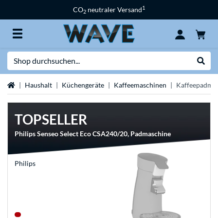
1
CO
neutraler Versand
2
Suche
Suche
Startseite
Haushalt
Küchengeräte
Kaffeemaschinen
Kaffeepadma
TOPSELLER
Philips Senseo Select Eco CSA240/20, Padmaschine
Philips