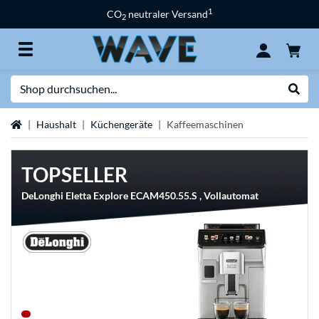
1
CO
neutraler Versand
2
Suche
Suche
Startseite
Haushalt
Küchengeräte
Kaffeemaschinen
TOPSELLER
DeLonghi Eletta Explore ECAM450.55.S , Vollautomat