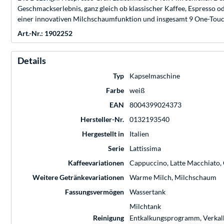
Geschmackserlebnis, ganz gleich ob klassischer Kaffee, Espresso o
einer innovativen Milchschaumfunktion und insgesamt 9 One-Touch
Art.-Nr.: 1902252
Details
Typ
Kapselmaschine
Farbe
weiß
EAN
8004399024373
Hersteller-Nr.
0132193540
Hergestellt in
Italien
Serie
Lattissima
Kaffeevariationen
Cappuccino, Latte Macchiato, 
Weitere Getränkevariationen
Warme Milch, Milchschaum
Fassungsvermögen
Wassertank
Milchtank
Reinigung
Entkalkungsprogramm, Verkal