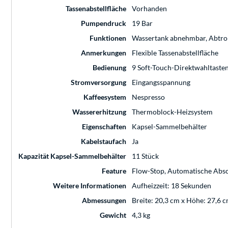
Tassenabstellfläche
Vorhanden
Pumpendruck
19 Bar
Funktionen
Wassertank abnehmbar, Abtro
Anmerkungen
Flexible Tassenabstellfläche
Bedienung
9 Soft-Touch-Direktwahltasten
Stromversorgung
Eingangsspannung
Kaffeesystem
Nespresso
Wassererhitzung
Thermoblock-Heizsystem
Eigenschaften
Kapsel-Sammelbehälter
Kabelstaufach
Ja
Kapazität Kapsel-Sammelbehälter
11 Stück
Feature
Flow-Stop, Automatische Abs
Weitere Informationen
Aufheizzeit: 18 Sekunden
Abmessungen
Breite: 20,3 cm x Höhe: 27,6 c
Gewicht
4,3 kg