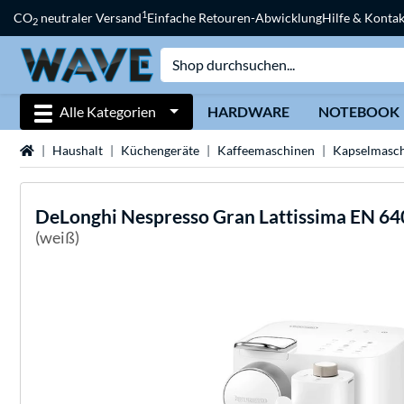
1
CO
neutraler Versand
Einfache Retouren-Abwicklung
Hilfe & Kontak
2
Alle Kategorien
HARDWARE
NOTEBOOK
Startseite
Haushalt
Küchengeräte
Kaffeemaschinen
Kapselmasc
DeLonghi
Nespresso Gran Lattissima EN 6
(weiß)