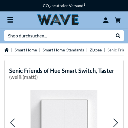
1
CO
neutraler Versand
2
Suche
Suche
Startseite
Smart Home
Smart Home-Standards
Zigbee
Senic Frien
Senic
Friends of Hue Smart Switch, Taster
(weiß (matt))