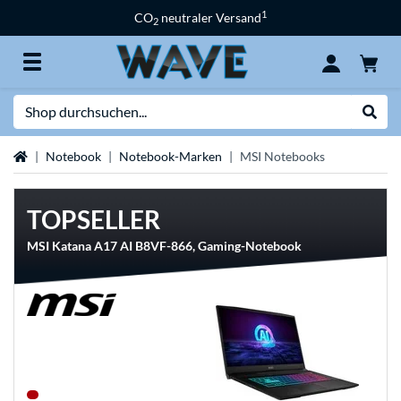
1
CO
neutraler Versand
2
Suche
Suche
Startseite
Notebook
Notebook-Marken
MSI Notebooks
TOPSELLER
MSI Katana A17 AI B8VF-866, Gaming-Notebook