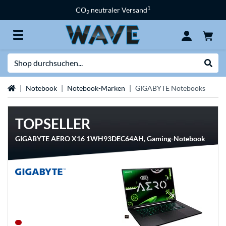
1
CO
neutraler Versand
2
Suche
Suche
Startseite
Notebook
Notebook-Marken
GIGABYTE Notebooks
TOPSELLER
GIGABYTE AERO X16 1WH93DEC64AH, Gaming-Notebook