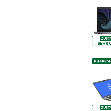
ZUST
SEHR 
REFURBIS
ZUST