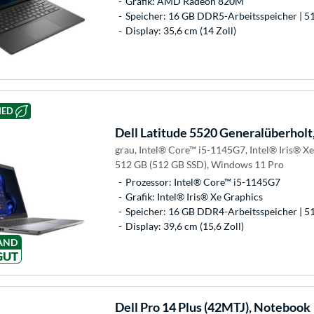
Grafik: AMD Radeon 820M
Speicher: 16 GB DDR5-Arbeitsspeicher | 5
Display: 35,6 cm (14 Zoll)
HED
Dell
Latitude 5520 Generalüberholt
grau, Intel® Core™ i5-1145G7, Intel® Iris® X
512 GB (512 GB SSD), Windows 11 Pro
Prozessor: Intel® Core™ i5-1145G7
Grafik: Intel® Iris® Xe Graphics
Speicher: 16 GB DDR4-Arbeitsspeicher | 5
Display: 39,6 cm (15,6 Zoll)
AND
GUT
Dell
Pro 14 Plus (42MTJ), Notebook