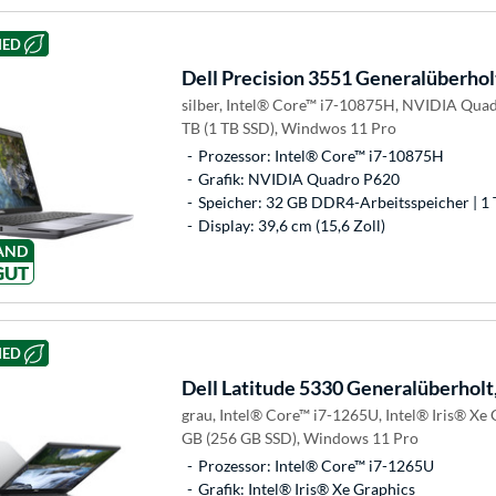
HED
Dell
Precision 3551 Generalüberhol
silber, Intel® Core™ i7-10875H, NVIDIA Qua
TB (1 TB SSD), Windwos 11 Pro
Prozessor: Intel® Core™ i7-10875H
Grafik: NVIDIA Quadro P620
Speicher: 32 GB DDR4-Arbeitsspeicher | 1 
Display: 39,6 cm (15,6 Zoll)
AND
GUT
HED
Dell
Latitude 5330 Generalüberholt
grau, Intel® Core™ i7-1265U, Intel® Iris® Xe
GB (256 GB SSD), Windows 11 Pro
Prozessor: Intel® Core™ i7-1265U
Grafik: Intel® Iris® Xe Graphics