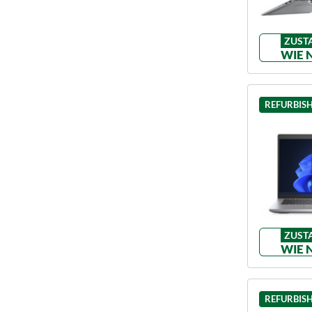
ZUST
WIE 
REFURBIS
ZUST
WIE 
REFURBIS