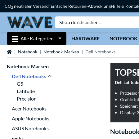
1
CO
neutraler Versand
Einfache Retouren-Abwicklung
Hilfe & Kontak
2
Alle Kategorien
HARDWARE
NOTEBOOK
Startseite
Notebook
Notebook-Marken
Dell Notebooks
Notebook-Marken
TOPS
Dell Notebooks
Dell Latitu
G5
Latitude
Prozessor
Precision
Grafik: I
Speicher:
Acer Notebooks
Display: 3
Apple Notebooks
ASUS Notebooks
Notebook
mehr...