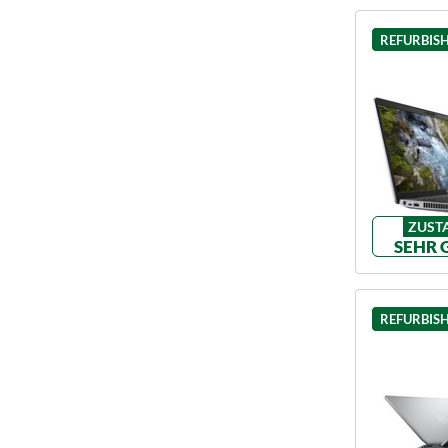
REFURBIS
ZUST
SEHR 
REFURBIS