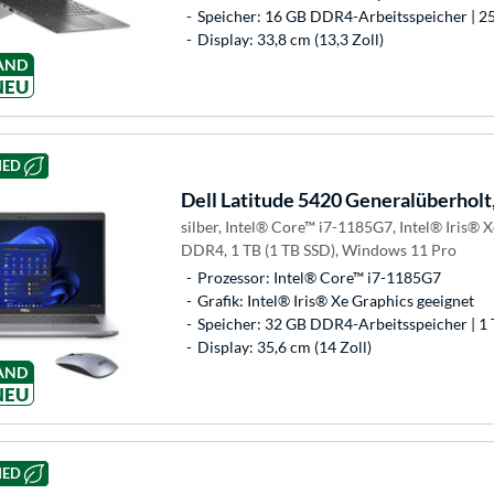
Speicher: 16 GB DDR4-Arbeitsspeicher | 2
Display: 33,8 cm (13,3 Zoll)
AND
NEU
HED
Dell
Latitude 5420 Generalüberholt
silber, Intel® Core™ i7-1185G7, Intel® Iris® 
DDR4, 1 TB (1 TB SSD), Windows 11 Pro
Prozessor: Intel® Core™ i7-1185G7
Grafik: Intel® Iris® Xe Graphics geeignet
Speicher: 32 GB DDR4-Arbeitsspeicher | 1 
Display: 35,6 cm (14 Zoll)
AND
NEU
HED