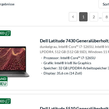
Sortie
rgebnisse
1
2
8
…
HED
Dell
Latitude 7430 Generalüberholt
dunkelgrau, Intel® Core™ i7-1265U, Intel® Ir
LPDDR4, 512 GB (512 GB SSD), Windows 11 
Prozessor: Intel® Core™ i7-1265U
Grafik: Intel® Iris® Xe Graphics
Speicher: 32 GB LPDDR4-Arbeitsspeicher |
Display: 35,6 cm (14 Zoll)
AND
NEU
HED
Dell
Latitude 5510 Generalüberholt