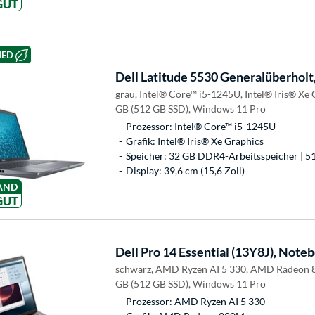
GUT
HED
Dell
Latitude 5530 Generalüberholt
grau, Intel® Core™ i5-1245U, Intel® Iris® Xe
GB (512 GB SSD), Windows 11 Pro
Prozessor: Intel® Core™ i5-1245U
Grafik: Intel® Iris® Xe Graphics
Speicher: 32 GB DDR4-Arbeitsspeicher | 5
Display: 39,6 cm (15,6 Zoll)
AND
GUT
Dell
Pro 14 Essential (13Y8J), Note
schwarz, AMD Ryzen AI 5 330, AMD Radeon 
GB (512 GB SSD), Windows 11 Pro
Prozessor: AMD Ryzen AI 5 330