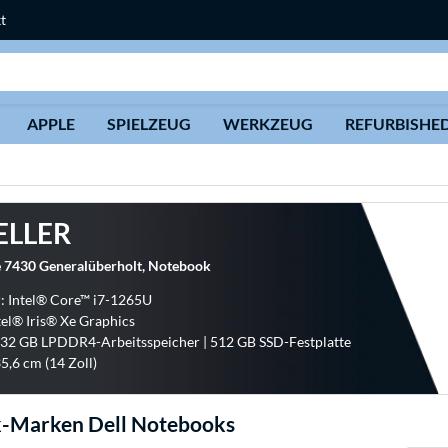
t
Suche
APPLE
SPIELZEUG
WERKZEUG
REFURBISHE
ELLER
de 7430 Generalüberholt, Notebook
: Intel® Core™ i7-1265U
ntel® Iris® Xe Graphics
 32 GB LPDDR4-Arbeitsspeicher | 512 GB SSD-Festplatte
5,6 cm (14 Zoll)
-Marken Dell Notebooks