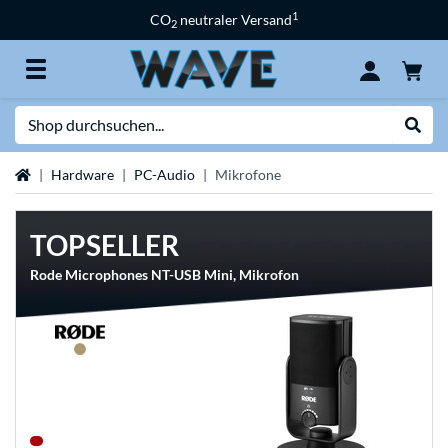
1
CO
neutraler Versand
2
Suche
Suche
Startseite
Hardware
PC-Audio
Mikrofone
TOPSELLER
Rode Microphones NT-USB Mini, Mikrofon