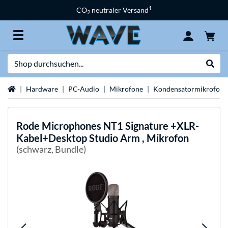
1
CO
neutraler Versand
2
Suche
Suche
Startseite
Hardware
PC-Audio
Mikrofone
Kondensatormikrofon
Rode Microphones
NT1 Signature +XLR-
Kabel+Desktop Studio Arm , Mikrofon
(schwarz, Bundle)