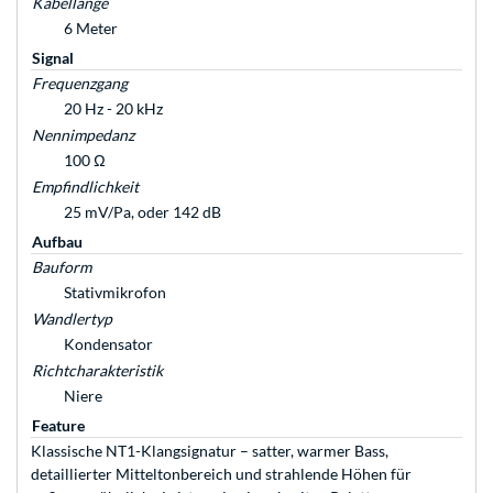
Kabellänge
6 Meter
Signal
Frequenzgang
20 Hz - 20 kHz
Nennimpedanz
100 Ω
Empfindlichkeit
25 mV/Pa, oder 142 dB
Aufbau
Bauform
Stativmikrofon
Wandlertyp
Kondensator
Richtcharakteristik
Niere
Feature
Klassische NT1-Klangsignatur – satter, warmer Bass,
detaillierter Mitteltonbereich und strahlende Höhen für