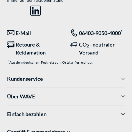
Immer auf dem aktuellen Stand
*
E-Mail
06403-9050-4000
Retoure &
CO
- neutraler
2
Reklamation
Versand
*
Aus dem deutschem Festnetz zum Ortstarif erreichbar.
Kundenservice
Über WAVE
Einfach bezahlen
Geprüft & ausgezeichnet