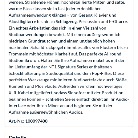
werden. Strahlende Höhen, hochdetaillierte Mitten und satte,
warme Bässe lassen sie in fast jeder erdenklichen
Aufnahmeanwendung glänzen – von Gesang, Klavier und
Akustikgitarre bis hin zu Schlagzeug, Percussion und E-Gitarre.
Ein echtes Arbeitstier, das sich in einer Vielzahl von
Studioanwendungen bewährt. Mit einem außergewöhnlich
niedrigen Grundrauschen und einem unglaublich hohen
maximalen Schalldruckpegel nimmt es alles von Flüstern bis zu
Trommeln mit höchster Klarheit auf. Das perfekte Allround-
Studiomikrofon. Halten Sie Ihre Aufnahmen makellos mit der
im Lieferumfang der NT1 Signature Series enthaltenen
Schockhalterung in Studioqualität und dem Pop-Filter. Diese
perfekten Werkzeuge minimieren Audioartefakte durch Stöße,
Rumpeln und Plosivlaute. Außerdem wird ein hochwertiges
XLR-Kabel mitgeliefert, sodass Sie sofort mit der Produktion
beginnen können – schließen Sie es einfach direkt an Ihr Audio-
Interface oder Ihren Mixer an und beginnen Sie mit der
Aufnahme außergewöhnlichen Audios.
Art.-Nr.: 100097400
Details