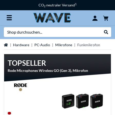
1
CO
neutraler Versand
2
Suche
Suche
Startseite
Hardware
PC-Audio
Mikrofone
Funkmikrofon
TOPSELLER
Rode Microphones Wireless GO (Gen 3), Mikrofon