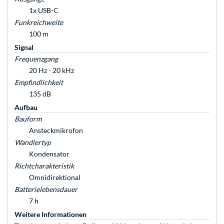
1x USB-C
Funkreichweite
100 m
Signal
Frequenzgang
20 Hz - 20 kHz
Empfindlichkeit
135 dB
Aufbau
Bauform
Ansteckmikrofon
Wandlertyp
Kondensator
Richtcharakteristik
Omnidirektional
Batterielebensdauer
7 h
Weitere Informationen