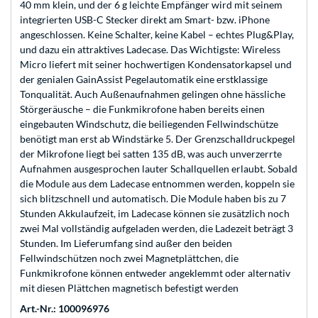
40 mm klein, und der 6 g leichte Empfänger wird mit seinem
integrierten USB-C Stecker direkt am Smart- bzw. iPhone
angeschlossen. Keine Schalter, keine Kabel – echtes Plug&Play,
und dazu ein attraktives Ladecase. Das Wichtigste: Wireless
Micro liefert mit seiner hochwertigen Kondensatorkapsel und
der genialen GainAssist Pegelautomatik eine erstklassige
Tonqualität. Auch Außenaufnahmen gelingen ohne hässliche
Störgeräusche – die Funkmikrofone haben bereits einen
eingebauten Windschutz, die beiliegenden Fellwindschütze
benötigt man erst ab Windstärke 5. Der Grenzschalldruckpegel
der Mikrofone liegt bei satten 135 dB, was auch unverzerrte
Aufnahmen ausgesprochen lauter Schallquellen erlaubt. Sobald
die Module aus dem Ladecase entnommen werden, koppeln sie
sich blitzschnell und automatisch. Die Module haben bis zu 7
Stunden Akkulaufzeit, im Ladecase können sie zusätzlich noch
zwei Mal vollständig aufgeladen werden, die Ladezeit beträgt 3
Stunden. Im Lieferumfang sind außer den beiden
Fellwindschützen noch zwei Magnetplättchen, die
Funkmikrofone können entweder angeklemmt oder alternativ
mit diesen Plättchen magnetisch befestigt werden
Art.-Nr.: 100096976