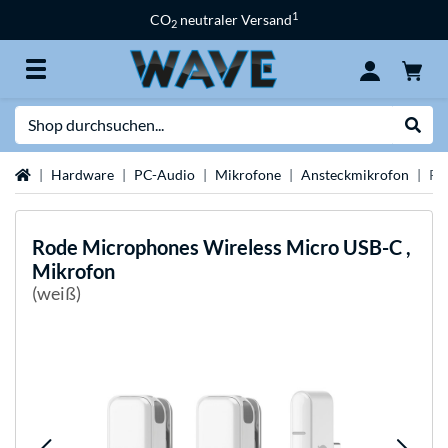
1
CO
neutraler Versand
2
Suche
Suche
Startseite
Hardware
PC-Audio
Mikrofone
Ansteckmikrofon
Ro
Rode Microphones
Wireless Micro USB-C ,
Mikrofon
(weiß)