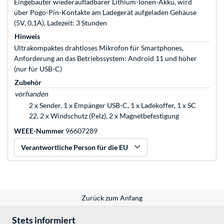
Eingebauter wiederaufladbarer Lithium-Ionen-Akku, wird
über Pogo-Pin-Kontakte am Ladegerät aufgeladen Gehäuse
(5V, 0,1A), Ladezeit: 3 Stunden
Hinweis
Ultrakompaktes drahtloses Mikrofon für Smartphones,
Anforderung an das Betriebssystem: Android 11 und höher
(nur für USB-C)
Zubehör
vorhanden
2 x Sender, 1 x Empänger USB-C, 1 x Ladekoffer, 1 x SC
22, 2 x Windschutz (Pelz), 2 x Magnetbefestigung
WEEE-Nummer
96607289
Verantwortliche Person für die EU
Zurück zum Anfang
Stets informiert