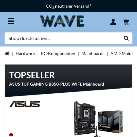
1
CO
neutraler Versand
2
Suche
Suche
Startseite
Hardware
PC-Komponenten
Mainboards
AMD Mainbo
TOPSELLER
ASUS TUF GAMING B850-PLUS WIFI, Mainboard