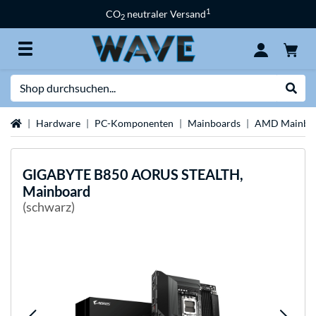
1
CO
neutraler Versand
2
Suche
Suche
Startseite
Hardware
PC-Komponenten
Mainboards
AMD Mainbo
GIGABYTE
B850 AORUS STEALTH,
Mainboard
(schwarz)