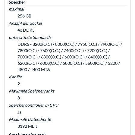
Speicher
maximal
256 GB
Anzahl der Sockel
4x DDR5
unterstützte Standards
DDR5 - 8200(O.C) / 8000(O.C) / 7950(O.C) / 7900(O.C) /
7800(O.C) / 7600(O.C.) / 7400(O.C.) / 7200(O.C.) /
7000(O.C.) / 6800(O.C.) / 6600(O.C.) / 6400(O.C) /
6200(O.C) / 6000(O.C) / 5800(O.C) / 5600(O.C) / 5200 /
4800 / 4400 MT/s
Kanäle
2
Maximale Speicherranks
8
Speichercontroller in CPU
Ja
Maximale Datendichte
8192 Mbit
Anschlüsse (extern)