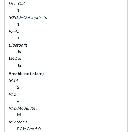
Line-Out
1
S/PDIF-Out (optisch)
1
RJ-45
1
Bluetooth
Ja
WLAN
Ja
Anschlüsse (intern)
SATA
2
M.2
4
M.2-Modul Key
M
M.2 Slot 1
PCIe Gen 5.0