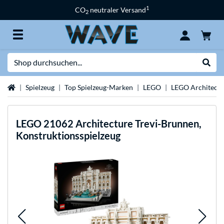
1
CO
neutraler Versand
2
Suche
Suche
Startseite
Spielzeug
Top Spielzeug-Marken
LEGO
LEGO Architectu
LEGO
21062 Architecture Trevi-Brunnen,
Konstruktionsspielzeug