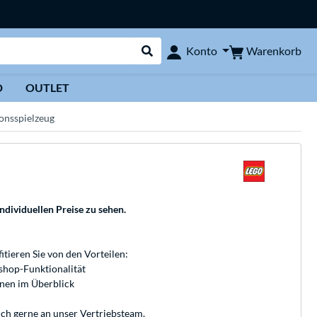
Warenkorb
Konto
Suche durchführen
D
OUTLET
onsspielzeug
individuellen Preise zu sehen.
fitieren Sie von den Vorteilen:
bshop-Funktionalität
onen im Überblick
ich gerne an unser
Vertriebsteam
.