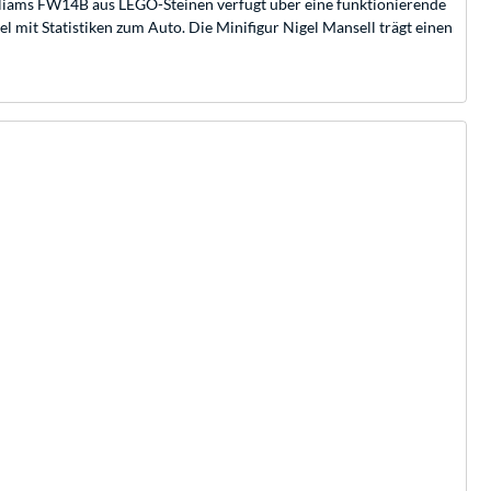
lliams FW14B aus LEGO-Steinen verfügt über eine funktionierende
l mit Statistiken zum Auto. Die Minifigur Nigel Mansell trägt einen