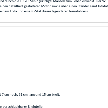
ird durch die LEGO-Minifigur Nigel Mansell zum Leben erweckt. Der Wi
nen detailliert gestalteten Motor sowie über einen Ständer samt Infotafe
 einem Foto und einem Zitat dieses legendären Rennfahrers.
 7 cm hoch, 31 cm lang und 15 cm breit.
n verschluckbarer Kleinteile!