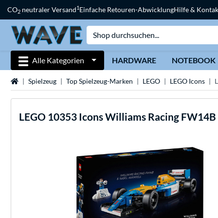
1
CO
neutraler Versand
Einfache Retouren-Abwicklung
Hilfe & Kontak
2
Alle Kategorien
HARDWARE
NOTEBOOK
Startseite
Spielzeug
Top Spielzeug-Marken
LEGO
LEGO Icons
L
LEGO
10353 Icons Williams Racing FW14B m