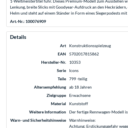
1-Weltmeistertitel fuhr. Dieses Premium-Modell zum Ausstellen w
Lenkung, breite Slicks mit Goodyear-Aufdruck an den Heckrädern, ei
Helm und steht auf einem Ständer in Form eines Siegerpodests mit
Art.-Nr.: 100076909
Details
Art
Konstruktionsspielzeug
EAN
5702017815862
Hersteller-Nr.
10353
Serie
Icons
Teile
799 -teilig
Altersempfehlung
ab 18 Jahren
Zielgruppe
Erwachsene
Material
Kunststoff
Weitere Information
Der fertige Rennwagen-Modell ist
Warn- und Sicherheitshinweise
Warnhinweise:
Achtung: Erstickungsgefahr wege