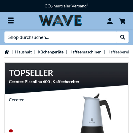
1
CO
neutraler Versand
2
Suche
Suche
Startseite
Haushalt
Küchengeräte
Kaffeemaschinen
Kaffeebereite
TOPSELLER
Cecotec Piccolina 600 , Kaffeebereiter
Cecotec