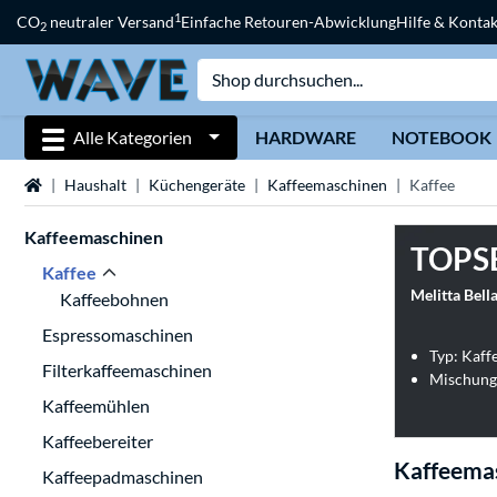
1
CO
neutraler Versand
Einfache Retouren-Abwicklung
Hilfe & Kontak
2
Alle Kategorien
HARDWARE
NOTEBOOK
Startseite
Haushalt
Küchengeräte
Kaffeemaschinen
Kaffee
Kaffeemaschinen
TOPS
Kaffee
Melitta Bel
Kaffeebohnen
Espressomaschinen
Typ: Kaff
Filterkaffeemaschinen
Mischung
Kaffeemühlen
Kaffeebereiter
Kaffeema
Kaffeepadmaschinen