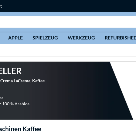
t
Suche
APPLE
SPIELZEUG
WERKZEUG
REFURBISHE
ELLER
laCrema LaCrema, Kaffee
ee
: 100 % Arabica
schinen Kaffee