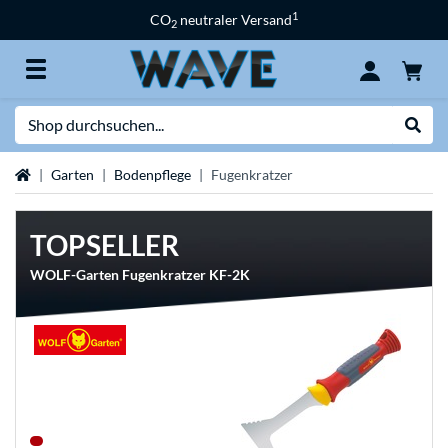
1
CO
neutraler Versand
2
Suche
Suche
Startseite
Garten
Bodenpflege
Fugenkratzer
TOPSELLER
WOLF-Garten Fugenkratzer KF-2K