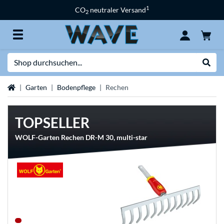
1
CO
neutraler Versand
2
Suche
Suche
Startseite
Garten
Bodenpflege
Rechen
TOPSELLER
WOLF-Garten Rechen DR-M 30, multi-star