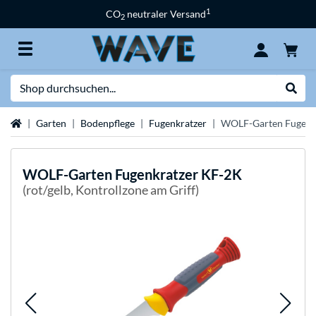
1
CO
neutraler Versand
2
Suche
Suche
Startseite
Garten
Bodenpflege
Fugenkratzer
WOLF-Garten Fugenk
WOLF-Garten
Fugenkratzer KF-2K
(rot/gelb, Kontrollzone am Griff)