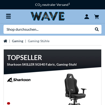
1
CO
neutraler Versand
2
Suche
Suche
Startseite
Gaming
Gaming-Stühle
TOPSELLER
Sharkoon SKILLER SGS40 Fabric, Gaming-Stuhl