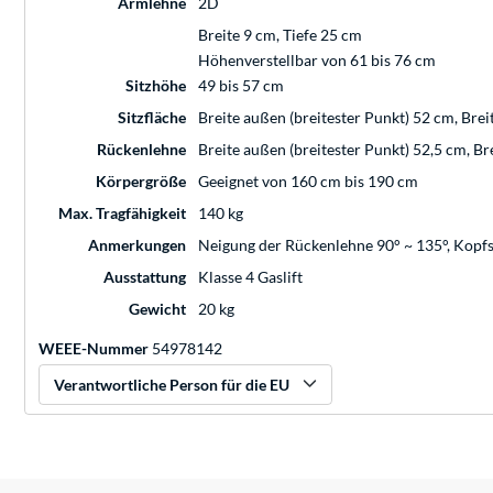
Armlehne
2D
Breite 9 cm, Tiefe 25 cm
Höhenverstellbar von 61 bis 76 cm
Sitzhöhe
49 bis 57 cm
Sitzfläche
Breite außen (breitester Punkt) 52 cm, Brei
Rückenlehne
Breite außen (breitester Punkt) 52,5 cm, Br
Körpergröße
Geeignet von 160 cm bis 190 cm
Max. Tragfähigkeit
140 kg
Anmerkungen
Neigung der Rückenlehne 90° ~ 135°, Kopfs
Ausstattung
Klasse 4 Gaslift
Gewicht
20 kg
WEEE-Nummer
54978142
Verantwortliche Person für die EU