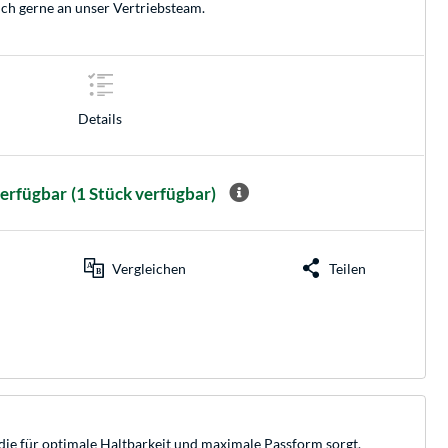
ich gerne an unser
Vertriebsteam
.
Details
verfügbar
(1 Stück verfügbar)
Vergleichen
Teilen
die für optimale Haltbarkeit und maximale Passform sorgt.