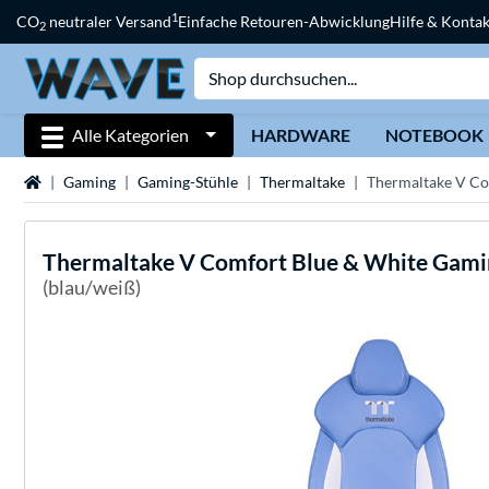
1
CO
neutraler Versand
Einfache Retouren-Abwicklung
Hilfe & Kontak
2
Alle Kategorien
HARDWARE
NOTEBOOK
Startseite
Gaming
Gaming-Stühle
Thermaltake
Thermaltake V Co
Thermaltake
V Comfort Blue & White Gami
(blau/weiß)