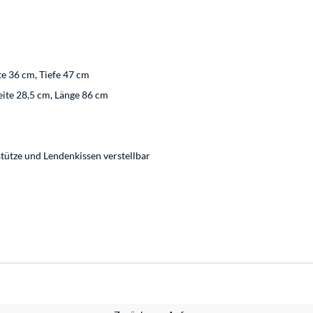
te 36 cm, Tiefe 47 cm
eite 28,5 cm, Länge 86 cm
tütze und Lendenkissen verstellbar