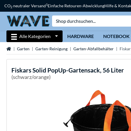
1
CO
neutraler Versand
Einfache Retouren-Abwicklung
Hilfe & Kontak
2
Alle Kategorien
HARDWARE
NOTEBOOK
Startseite
Garten
Garten-Reinigung
Garten-Abfallbehälter
Fiskar
Fiskars
Solid PopUp-Gartensack, 56 Liter
(schwarz/orange)