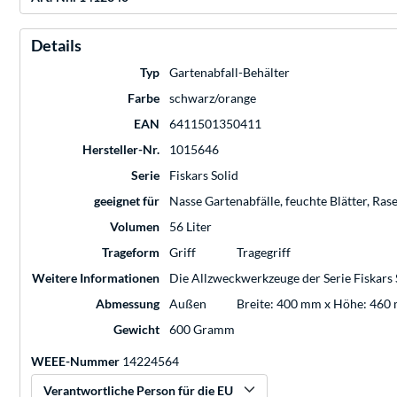
Details
Typ
Gartenabfall-Behälter
Farbe
schwarz/orange
EAN
6411501350411
Hersteller-Nr.
1015646
Serie
Fiskars Solid
geeignet für
Nasse Gartenabfälle, feuchte Blätter, Ras
Volumen
56 Liter
Trageform
Griff
Tragegriff
Weitere Informationen
Die Allzweckwerkzeuge der Serie Fiskars S
Abmessung
Außen
Breite: 400 mm x Höhe: 460
Gewicht
600 Gramm
WEEE-Nummer
14224564
Verantwortliche Person für die EU