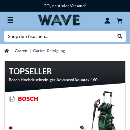
1
CO
neutraler Versand
2
Suche
Suche
Startseite
Garten
Garten-Reinigung
TOPSELLER
Bosch Hochdruckreiniger AdvancedAquatak 160