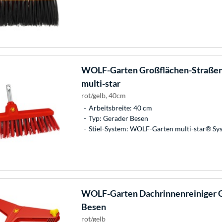
WOLF-Garten
Großflächen-Straßen
multi-star
rot/gelb, 40cm
Arbeitsbreite: 40 cm
Typ: Gerader Besen
Stiel-System: WOLF-Garten multi-star® Sy
WOLF-Garten
Dachrinnenreiniger G
Besen
rot/gelb