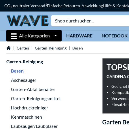
1
CO
neutraler Versand
Einfache Retouren-Abwicklung
Hilfe & Kontak
2
Alle Kategorien
HARDWARE
NOTEBOOK
Startseite
Garten
Garten-Reinigung
Besen
Garten-Reinigung
TOPS
Besen
GARDENA Cl
Aschesauger
Geeignet 
Garten-Abfallbehälter
Kompatib
Garten-Reinigungsmittel
Einsatzbe
Hochdruckreiniger
Kehrmaschinen
Garten B
Laubsauger/Laubbläser