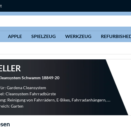
t
Suche
APPLE
SPIELZEUG
WERKZEUG
REFURBISHE
ELLER
eansystem Schwamm 18849-20
für: Gardena Cleansystem
el: Cleansystem Fahrradbürste
Verwendung: Reinigung von Fahrrädern, E-Bikes, Fahrradanhängern, Kinderwagen
reich: Garten
esen