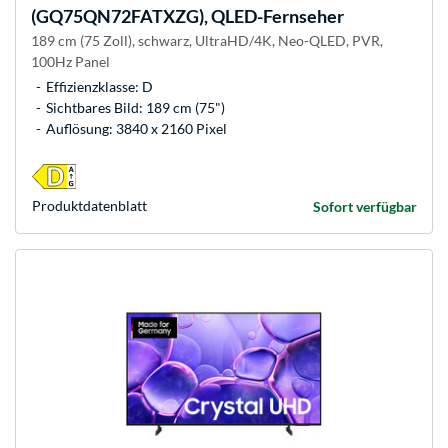
(GQ75QN72FATXZG), QLED-Fernseher
189 cm (75 Zoll), schwarz, UltraHD/4K, Neo-QLED, PVR,
100Hz Panel
Effizienzklasse: D
Sichtbares Bild: 189 cm (75")
Auflösung: 3840 x 2160 Pixel
Produkt­datenblatt
Sofort verfügbar