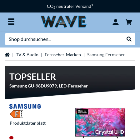
1
CO
neutraler Versand
2
Suche
Suche
Startseite
TV & Audio
Fernseher-Marken
Samsung Fernseher
TOPSELLER
Samsung GU-98DU9079, LED-Fernseher
Produkt­datenblatt