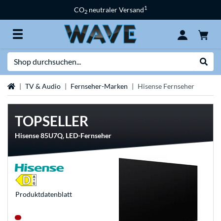
1
CO
neutraler Versand
2
Suche
Suche
Startseite
TV & Audio
Fernseher-Marken
Hisense Fernseher
TOPSELLER
Hisense 85U7Q, LED-Fernseher
Produkt­datenblatt