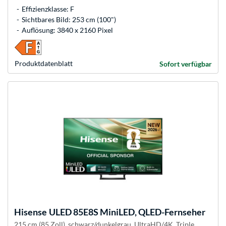
Effizienzklasse: F
Sichtbares Bild: 253 cm (100")
Auflösung: 3840 x 2160 Pixel
Produkt­datenblatt
Sofort verfügbar
Hisense
ULED 85E8S MiniLED, QLED-Fernseher
215 cm (85 Zoll), schwarz/dunkelgrau, UltraHD/4K, Triple