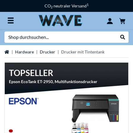
1
CO
neutraler Versand
2
Suche
Suche
Startseite
Hardware
Drucker
Drucker mit Tintentank
TOPSELLER
Epson EcoTank ET-2950, Multifunktionsdrucker