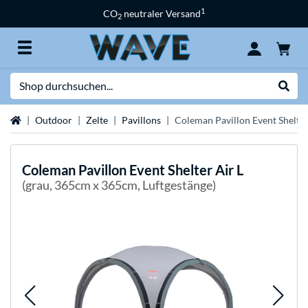
1
CO
neutraler Versand
2
Suche
Suche
Startseite
Outdoor
Zelte
Pavillons
Coleman Pavillon Event Shelter
Coleman
Pavillon Event Shelter Air L
(grau, 365cm x 365cm, Luftgestänge)