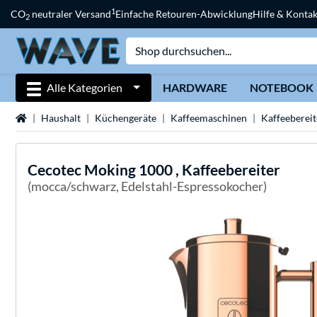
1
CO
neutraler Versand
Einfache Retouren-Abwicklung
Hilfe & Kontak
2
Alle Kategorien
HARDWARE
NOTEBOOK
Startseite
Haushalt
Küchengeräte
Kaffeemaschinen
Kaffeebereit
Cecotec
Moking 1000 , Kaffeebereiter
(mocca/schwarz, Edelstahl-Espressokocher)