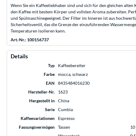
Wenn Sie ein Kaffeeliebhaber sind und sich für den gleichen alten K
den Kaffee mit bestem Körper und vollsten Aroma zubereiten. Perf
und Spülmaschinegeeignet. Der Filter im Inneren ist aus hochwertig
Sicherheitsventil, das die Grenze der einzuführenden Wassermenge 
Temperaturen isolieren kann.
Art.-Nr.: 100156737
Details
Typ
Kaffeebereiter
Farbe
mocca, schwarz
EAN
8435484016230
Hersteller-Nr.
1623
Hergestellt in
China
Serie
Cumbia
Kaffeevariationen
Espresso
Fassungsvermögen
Tassen
10
Wassertank
0,5